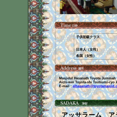
子供初級クラス
日本人（女性）
各国（女性）
Masjidul Hasanath Toyota Jummah
Aichi-ken Toyota-shi Tsutsumi-cyo 
E-mail :
alhasanath@toyotamasjid.
アッサラーム ア