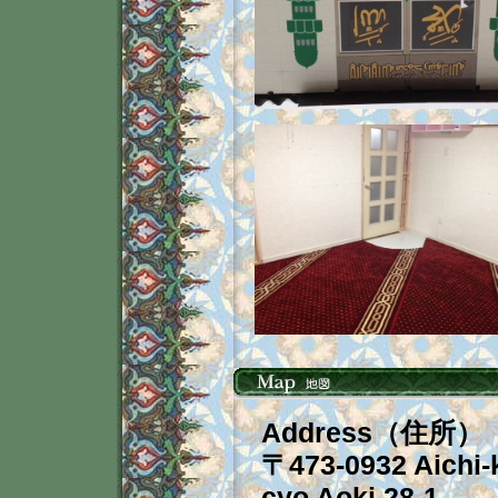
Address（住所）
〒473-0932 Aichi-
cyo Aoki 28-1