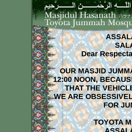
ASSAL
SAL
Dear Respecta
OUR MASJID JUMM
12:00 NOON, BECAU
THAT THE VEHICL
WE ARE OBSESSIVELY
FOR J
TOYOTA M
ASSAL