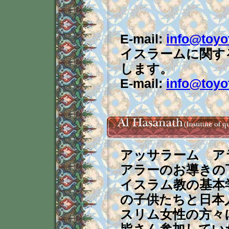
E-mail:
info@toyo
イスラームに関す
します。
E-mail:
info@toyo
アッサラーム ア
アラーのお導きの
イスラム教の基本
の子供たちと日本
スリム女性の方々