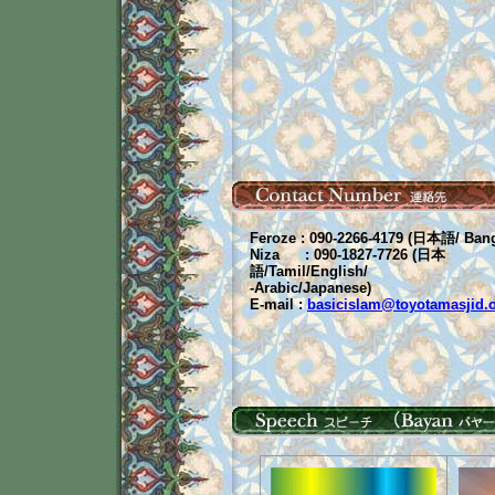
Feroze : 090-2266-4179 (日本語/ Bang
Niza
: 090-1827-7726 (日本
語/Tamil/English/
-Arabic/Japanese)
E-mail :
basicislam@toyotamasjid.