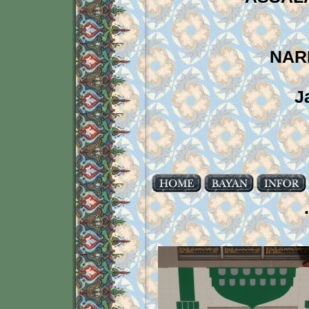
NAR
J
.